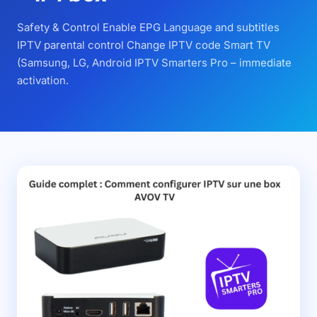
Safety & Control Enable EPG Language and subtitles
IPTV parental control Change IPTV code Smart TV
(Samsung, LG, Android IPTV Smarters Pro – immediate
activation.