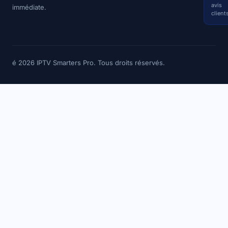
avis
immédiate.
client
é 2026 IPTV Smarters Pro. Tous droits réservés.