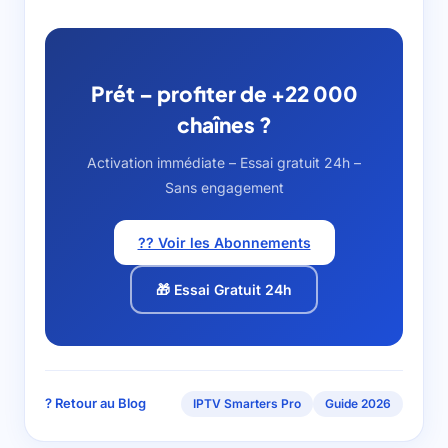
Prét – profiter de +22 000
chaînes ?
Activation immédiate – Essai gratuit 24h –
Sans engagement
?? Voir les Abonnements
🎁 Essai Gratuit 24h
? Retour au Blog
IPTV Smarters Pro
Guide 2026