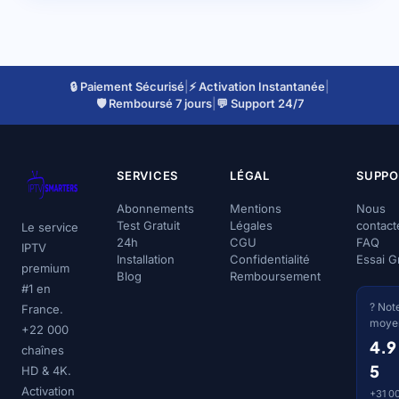
🔒 Paiement Sécurisé
|
⚡ Activation Instantanée
|
🛡️ Remboursé 7 jours
|
💬 Support 24/7
SERVICES
LÉGAL
SUPPO
Abonnements
Mentions
Nous
Test Gratuit
Légales
contact
Le service
24h
CGU
FAQ
IPTV
Installation
Confidentialité
Essai Gr
premium
Blog
Remboursement
#1 en
? Not
France.
moye
+22 000
4.9
chaînes
5
HD & 4K.
Activation
+31 0