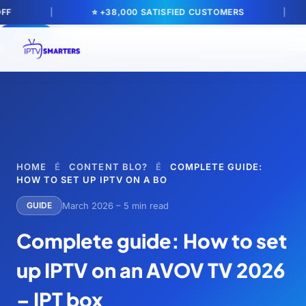
FF
|
⭐ +38,000 SATISFIED CUSTOMERS
|
Order
HOME
É
CONTENT BLO?
É
COMPLETE GUIDE:
HOW TO SET UP IPTV ON A BO
March 2026 – 5 min read
GUIDE
Complete guide: How to set
up IPTV on an AVOV TV 2026
– IPT box