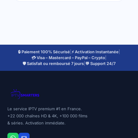
🔒 Paiement 100% Sécurisé
|
⚡ Activation Instantanée
|
💳 Visa – Mastercard – PayPal – Crypto
|
🛡️ Satisfait ou remboursé 7 jours
|
💬 Support 24/7
Le service IPTV premium #1 en France.
+22 000 chaînes HD & 4K, +100 000 films
& séries. Activation immédiate.