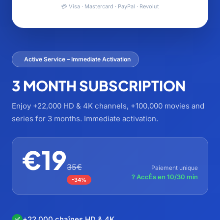
💳 Visa · Mastercard · PayPal · Revolut
Active Service – Immediate Activation
3 MONTH SUBSCRIPTION
Enjoy +22,000 HD & 4K channels, +100,000 movies and
series for 3 months. Immediate activation.
€19
35€
Paiement unique
? AccÈs en 10/30 min
-34%
+22 000 chaînes HD & 4K
✅