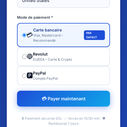
Mode de paiement *
Carte bancaire
PAR
💳
Visa, Mastercard –
DéFAUT
Recommandé
Revolut
🔵
EU/EEA – Carte & Crypto
PayPal
🅿️
Compte PayPal
💳 Payer maintenant
🔒 Paiement sécurisé SSL · ✅ Accès en 10/30 min · 🛡️
Remboursé 7 jours