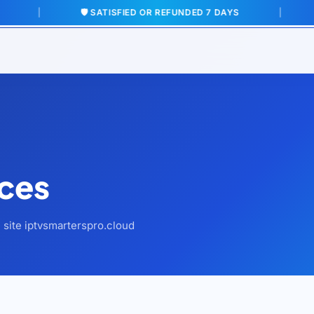
|
🛡️ SATISFIED OR REFUNDED 7 DAYS
|

ices
e site iptvsmarterspro.cloud