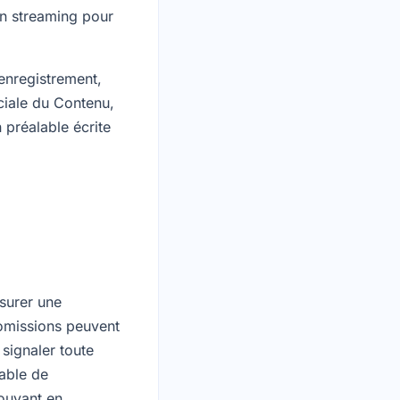
 en streaming pour
 enregistrement,
ciale du Contenu,
 préalable écrite
surer une
u omissions peuvent
 signaler toute
sable de
pouvant en