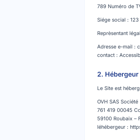
789 Numéro de TV
Siége social : 12
Reprèsentant léga
Adresse e-mail : 
contact : Accessib
2. Hébergeur
Le Site est héberg
OVH SAS Société p
761 419 00045 Co
59100 Roubaix – F
léhébergeur : htt