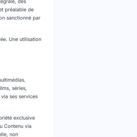
tégrale, des
et préalable de
çon sanctionné par
ée. Une utilisation
multimédias.
ilms, séries,
 via ses services
priété exclusive
 au Contenu via
lle, non