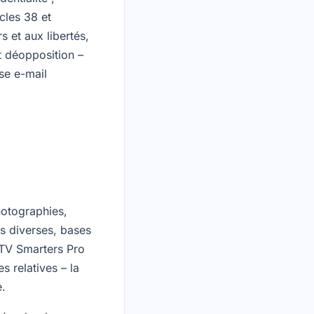
cles 38 et
s et aux libertés,
et déopposition –
se e-mail
hotographies,
s diverses, bases
IPTV Smarters Pro
s relatives – la
e.