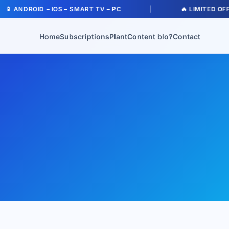
 ANDROID – IOS – SMART TV – PC
|
🔥 LIMITED OFFE
Home
Subscriptions
Plant
Content blo?
Contact