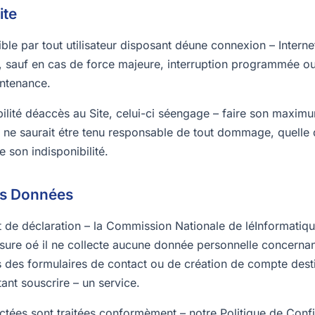
ite
ible par tout utilisateur disposant déune connexion – Interne
7, sauf en cas de force majeure, interruption programmée ou
ntenance.
ilité déaccès au Site, celui-ci séengage – faire son maximu
r ne saurait étre tenu responsable de tout dommage, quelle 
e son indisponibilité.
es Données
t de déclaration – la Commission Nationale de léInformatiqu
ure oé il ne collecte aucune donnée personnelle concernant 
is des formulaires de contact ou de création de compte dest
tant souscrire – un service.
tées sont traitées conformèment – notre Politique de Confid