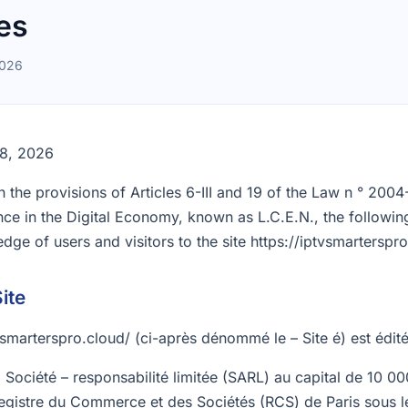
es
2026
 8, 2026
 the provisions of Articles 6-III and 19 of the Law n ° 200
ce in the Digital Economy, known as L.C.E.N., the following
dge of users and visitors to the site https://iptvsmarterspro
blisher
tvsmarterspro.cloud/ (ci-après dénommé le – Site é) est édité
Société – responsabilité limitée (SARL) au capital de 10 0
egistre du Commerce et des Sociétés (RCS) de Paris sous 