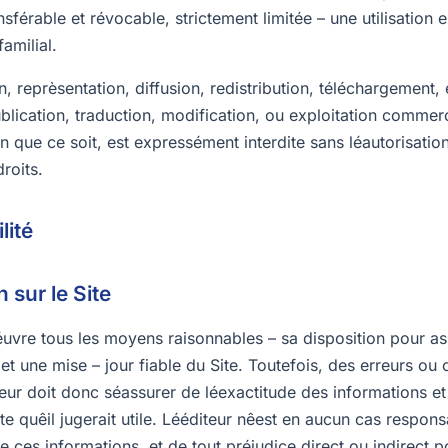
nsférable et révocable, strictement limitée – une utilisation
amilial.
, reprèsentation, diffusion, redistribution, téléchargement,
blication, traduction, modification, ou exploitation commer
que ce soit, est expressément interdite sans léautorisation
droits.
lité
n sur le Site
éuvre tous les moyens raisonnables – sa disposition pour as
 et une mise – jour fiable du Site. Toutefois, des erreurs o
ateur doit donc séassurer de léexactitude des informations et
te quêil jugerait utile. Lééditeur nêest en aucun cas respon
 de ces informations, et de tout préjudice direct ou indirect 