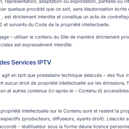
, reprèsentation, adaptation ou exploitation, partielle ou in
par quelque procédé que ce soit, sans léautorisation écrite 
, est strictement interdite et constitue un acte de contrefa
2 et suivants du Code de la propriété intellectuelle.
gage – utiliser le contenu du Site de maniére strictement priv
ciales est expressément interdite.
des Services IPTV
agit en tant que prestataire technique déaccès – des flux 
t aucun droit de propriété intellectuelle sur les émissions, f
ion et autres contenus (ci-après le – Contenu é) accessibles
propriété intellectuelle sur le Contenu sont et restent la pro
s respectifs (producteurs, diffuseurs, ayants droit). Léaccès
accordé – léutilisateur sous la forme déune licence personne